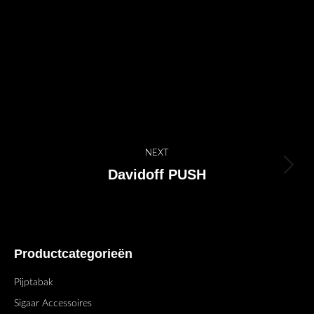
Project
NEXT
navigation
Davidoff PUSH
Next
project:
Productcategorieën
Pijptabak
Sigaar Accessoires