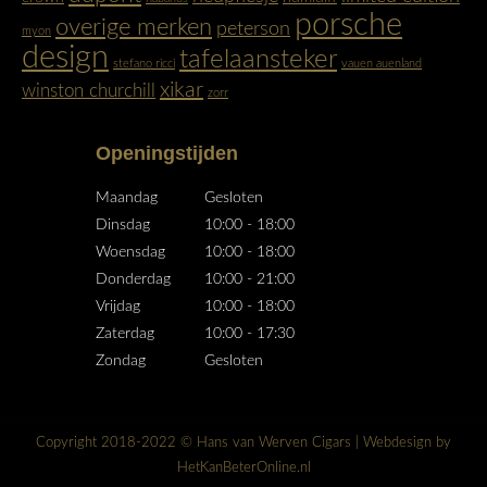
window
window
porsche
overige merken
peterson
myon
design
tafelaansteker
stefano ricci
vauen auenland
xikar
winston churchill
zorr
Openingstijden
Maandag
Gesloten
Dinsdag
10:00 - 18:00
Woensdag
10:00 - 18:00
Donderdag
10:00 - 21:00
Vrijdag
10:00 - 18:00
Zaterdag
10:00 - 17:30
Zondag
Gesloten
Copyright 2018-2022 © Hans van Werven Cigars | Webdesign by
HetKanBeterOnline.nl