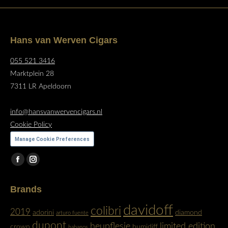
Hans van Werven Cigars
055 521 3416
Marktplein 28
7311 LR Apeldoorn
info@hansvanwervencigars.nl
Cookie Policy
Manage Cookie Preferences
Vind ons op:
Facebook
Instagram
page
page
Brands
opens
opens
in
in
davidoff
colibri
2019
adorini
diamond
arturo fuente
new
new
dupont
heupflesje
limited edition
crown
humidiff
habanos