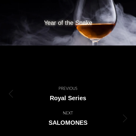
Year of the Snake
Project
PREVIOUS
navigation
Royal Series
Previous
project:
NEXT
SALOMONES
Next
project: