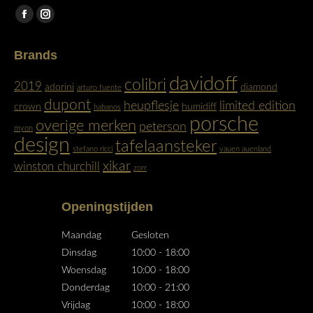
Vind ons op:
Facebook
Instagram
page
page
Brands
opens
opens
in
in
davidoff
colibri
2019
adorini
diamond
arturo fuente
new
new
dupont
heupflesje
limited edition
crown
humidiff
habanos
window
window
porsche
overige merken
peterson
myon
design
tafelaansteker
stefano ricci
vauen auenland
xikar
winston churchill
zorr
Openingstijden
Maandag
Gesloten
Dinsdag
10:00 - 18:00
Woensdag
10:00 - 18:00
Donderdag
10:00 - 21:00
Vrijdag
10:00 - 18:00