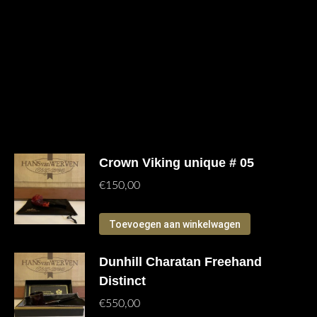
Gerelateerde producten
Crown Viking unique # 05
€
150,00
Toevoegen aan winkelwagen
Dunhill Charatan Freehand
Distinct
€
550,00