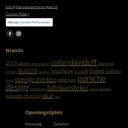
info@hansvanwervencigars.nl
Cookie Policy
Manage Cookie Preferences
Vind ons op:
Facebook
Instagram
page
page
Brands
opens
opens
in
in
davidoff
colibri
2019
adorini
diamond
arturo fuente
new
new
dupont
heupflesje
limited edition
crown
humidiff
habanos
window
window
porsche
overige merken
peterson
myon
design
tafelaansteker
stefano ricci
vauen auenland
xikar
winston churchill
zorr
Openingstijden
Maandag
Gesloten