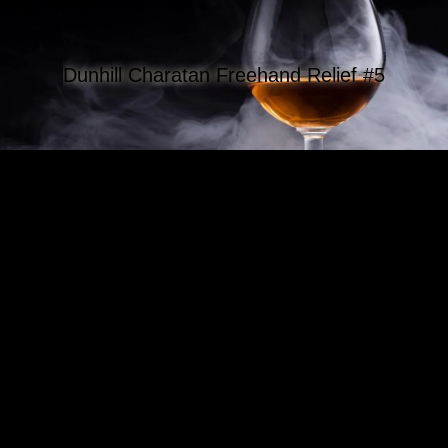
Dunhill Charatan Freehand Relief #5