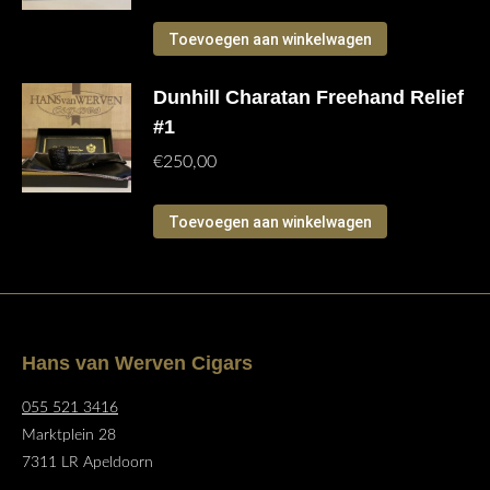
Toevoegen aan winkelwagen
Dunhill Charatan Freehand Relief
#1
€
250,00
Toevoegen aan winkelwagen
Hans van Werven Cigars
055 521 3416
Marktplein 28
7311 LR Apeldoorn