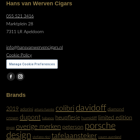
Hans van Werven Cigars
055 521 3416
Marktplein 28
7311 LR Apeldoorn
info@hansvanwervencigars.nl
Cookie Policy
Manage Cookie Preferences
Vind ons op:
Facebook
Instagram
page
page
Brands
opens
opens
in
in
davidoff
colibri
2019
adorini
diamond
arturo fuente
new
new
dupont
heupflesje
limited edition
crown
humidiff
habanos
window
window
porsche
overige merken
peterson
myon
design
tafelaansteker
stefano ricci
vauen auenland