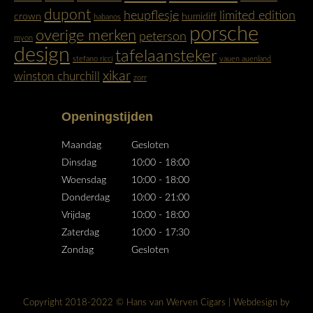
new
new
dupont
heupflesje
limited edition
crown
humidiff
habanos
window
window
porsche
overige merken
peterson
myon
design
tafelaansteker
stefano ricci
vauen auenland
xikar
winston churchill
zorr
Openingstijden
Maandag
Gesloten
Dinsdag
10:00 - 18:00
Woensdag
10:00 - 18:00
Donderdag
10:00 - 21:00
Vrijdag
10:00 - 18:00
Zaterdag
10:00 - 17:30
Zondag
Gesloten
Copyright 2018-2022 © Hans van Werven Cigars | Webdesign by