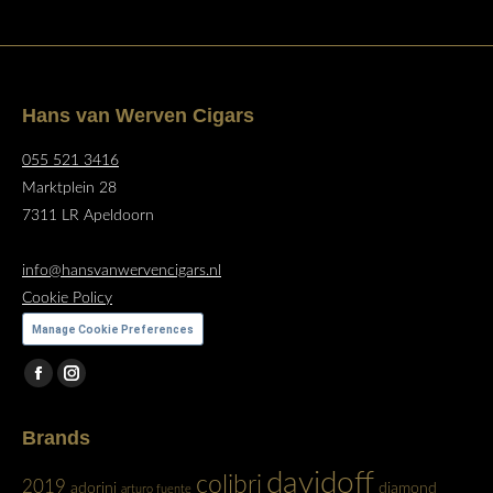
Hans van Werven Cigars
055 521 3416
Marktplein 28
7311 LR Apeldoorn
info@hansvanwervencigars.nl
Cookie Policy
Manage Cookie Preferences
Vind ons op:
Facebook
Instagram
page
page
Brands
opens
opens
in
in
davidoff
colibri
2019
adorini
diamond
arturo fuente