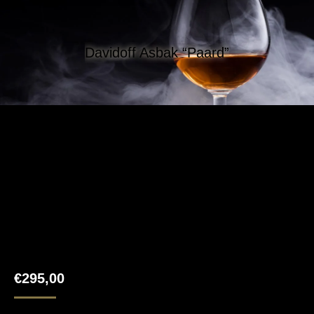
Davidoff Asbak “Paard”
€
295,00