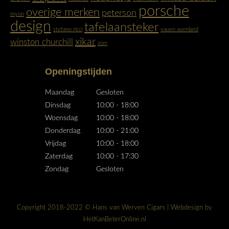
window
window
porsche
overige merken
peterson
myon
design
tafelaansteker
stefano ricci
vauen auenland
xikar
winston churchill
zorr
Openingstijden
Maandag
Gesloten
Dinsdag
10:00 - 18:00
Woensdag
10:00 - 18:00
Donderdag
10:00 - 21:00
Vrijdag
10:00 - 18:00
Zaterdag
10:00 - 17:30
Zondag
Gesloten
Copyright 2018-2022 © Hans van Werven Cigars | Webdesign by
HetKanBeterOnline.nl