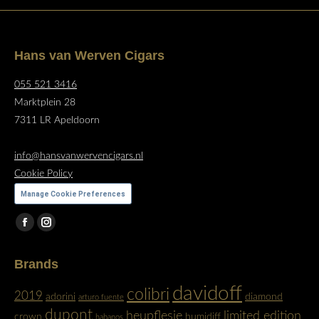
Hans van Werven Cigars
055 521 3416
Marktplein 28
7311 LR Apeldoorn
info@hansvanwervencigars.nl
Cookie Policy
Manage Cookie Preferences
Vind ons op:
Facebook
Instagram
page
page
Brands
opens
opens
in
in
davidoff
colibri
2019
adorini
diamond
arturo fuente
new
new
dupont
heupflesje
limited edition
crown
humidiff
habanos