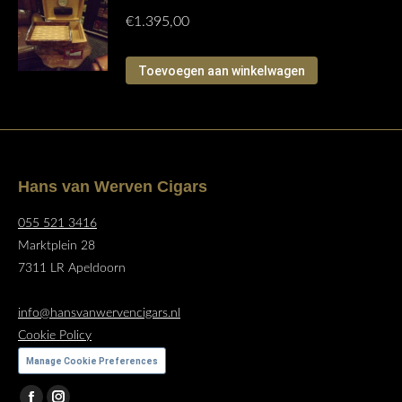
€
1.395,00
Toevoegen aan winkelwagen
Hans van Werven Cigars
055 521 3416
Marktplein 28
7311 LR Apeldoorn
info@hansvanwervencigars.nl
Cookie Policy
Manage Cookie Preferences
Vind ons op: