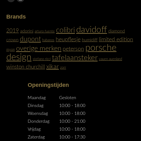
Facebook
Instagram
page
page
Brands
opens
opens
in
in
davidoff
colibri
2019
adorini
diamond
arturo fuente
new
new
dupont
heupflesje
limited edition
crown
humidiff
habanos
window
window
porsche
overige merken
peterson
myon
design
tafelaansteker
stefano ricci
vauen auenland
xikar
winston churchill
zorr
Openingstijden
Maandag
Gesloten
Dinsdag
10:00 - 18:00
Woensdag
10:00 - 18:00
Donderdag
10:00 - 21:00
Vrijdag
10:00 - 18:00
Zaterdag
10:00 - 17:30