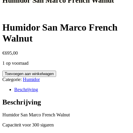
Humidor San Marco French Walnut
Humidor San Marco French
Walnut
€
695,00
1 op voorraad
Humidor
Toevoegen aan winkelwagen
San
Categorie:
Humidor
Marco
French
Beschrijving
Walnut
aantal
Beschrijving
Humidor San Marco French Walnut
Capaciteit voor 300 sigaren