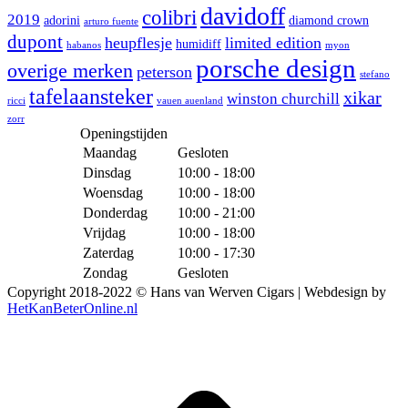
page
page
davidoff
colibri
2019
adorini
diamond crown
arturo fuente
opens
opens
dupont
in
in
heupflesje
limited edition
humidiff
habanos
myon
new
new
porsche design
overige merken
peterson
window
window
stefano
tafelaansteker
xikar
winston churchill
ricci
vauen auenland
zorr
Openingstijden
Maandag
Gesloten
Dinsdag
10:00 - 18:00
Woensdag
10:00 - 18:00
Donderdag
10:00 - 21:00
Vrijdag
10:00 - 18:00
Zaterdag
10:00 - 17:30
Zondag
Gesloten
Copyright 2018-2022 © Hans van Werven Cigars | Webdesign by
HetKanBeterOnline.nl
t
T