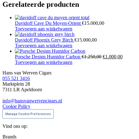
Gerelateerde producten
Davidoff Cave Du Moyen-Orient
€
15.000,00
Toevoegen aan winkelwagen
Davidoff Phoenix Grey Birch
€
15.000,00
Toevoegen aan winkelwagen
Oorspronkelijke
Huidige
Porsche Design Humidor Carbon
€
1.250,00
€
1.000,00
prijs
prijs
Toevoegen aan winkelwagen
was:
is:
Hans van Werven Cigars
€1.250,00.
€1.000,
055 521 3416
Marktplein 28
7311 LR Apeldoorn
info@hansvanwervencigars.nl
Cookie Policy
Manage Cookie Preferences
Vind ons op:
Facebook
Instagram
Brands