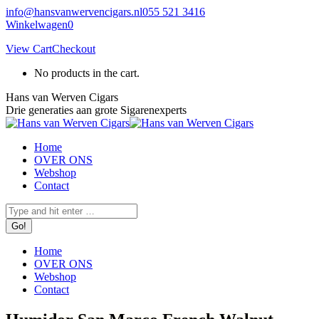
Skip
info@hansvanwervencigars.nl
055 521 3416
to
Winkelwagen
0
content
View Cart
Checkout
No products in the cart.
Hans van Werven Cigars
Drie generaties aan grote Sigarenexperts
Home
OVER ONS
Webshop
Contact
Facebook
Instagram
Search:
page
page
opens
opens
in
in
Home
new
new
OVER ONS
window
window
Webshop
Contact