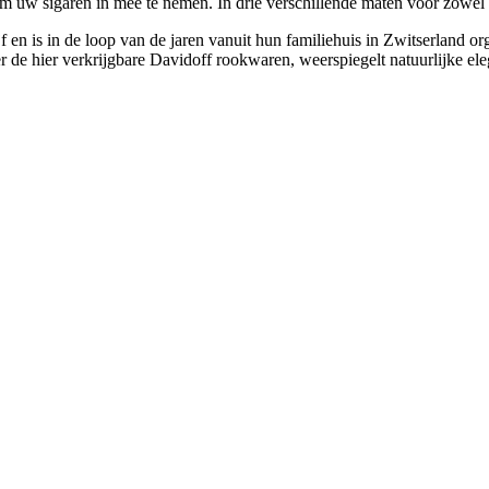
w sigaren in mee te nemen. In drie verschillende maten voor zowel he
 en is in de loop van de jaren vanuit hun familiehuis in Zwitserland or
er de hier verkrijgbare Davidoff rookwaren, weerspiegelt natuurlijke el