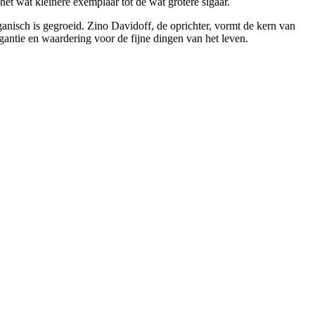
t wat kleinere exemplaar tot de wat grotere sigaar.
ganisch is gegroeid. Zino Davidoff, de oprichter, vormt de kern van
egantie en waardering voor de fijne dingen van het leven.