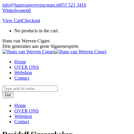
Skip
info@hansvanwervencigars.nl
055 521 3416
to
Winkelwagen
0
content
View Cart
Checkout
No products in the cart.
Hans van Werven Cigars
Drie generaties aan grote Sigarenexperts
Home
OVER ONS
Webshop
Contact
Facebook
Instagram
Search:
page
page
opens
opens
in
in
Home
new
new
OVER ONS
window
window
Webshop
Contact