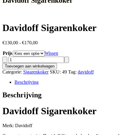
Davidoff Sigarenkoker
Davidoff Sigarenkoker
Prijsklasse:
€
130,00
-
€
170,00
€130,00
Prijs
tot
Wissen
€170,00
Davidoff
Sigarenkoker
Toevoegen aan winkelwagen
aantal
Categorie:
Sigarenkoker
SKU:
49
Tag:
davidoff
Beschrijving
Beschrijving
Davidoff Sigarenkoker
Merk: Davidoff