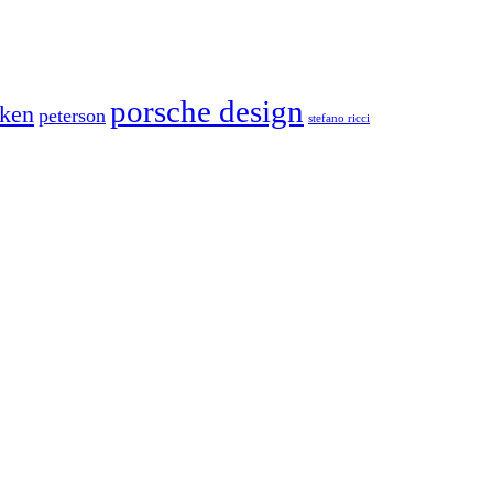
porsche design
rken
peterson
stefano ricci
t
T