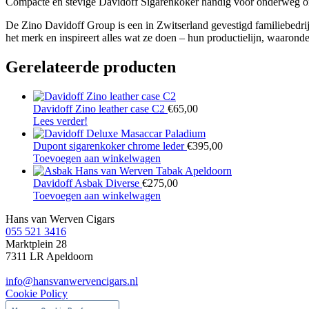
Compacte en stevige Davidoff Sigarenkoker handig voor onderweg om u
De Zino Davidoff Group is een in Zwitserland gevestigd familiebedrijf
het merk en inspireert alles wat ze doen – hun productielijn, waarond
Gerelateerde producten
Davidoff Zino leather case C2
€
65,00
Lees verder!
Dupont sigarenkoker chrome leder
€
395,00
Toevoegen aan winkelwagen
Davidoff Asbak Diverse
€
275,00
Toevoegen aan winkelwagen
Hans van Werven Cigars
055 521 3416
Marktplein 28
7311 LR Apeldoorn
info@hansvanwervencigars.nl
Cookie Policy