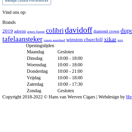
Manage Cookie Preferences
Vind ons op:
Facebook
Instagram
Brands
page
page
davidoff
colibri
dup
2019
adorini
diamond crown
opens
opens
arturo fuente
tafelaansteker
in
in
xikar
winston churchill
vauen auenland
zorr
new
new
Openingstijden
window
window
Maandag
Gesloten
Dinsdag
10:00 - 18:00
Woensdag
10:00 - 18:00
Donderdag
10:00 - 21:00
Vrijdag
10:00 - 18:00
Zaterdag
10:00 - 17:30
Zondag
Gesloten
Copyright 2018-2022 © Hans van Werven Cigars | Webdesign by
He